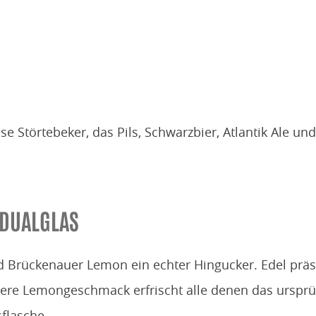
e Störtebeker, das Pils, Schwarzbier, Atlantik Ale un
IDUALGLAS
ad Brückenauer Lemon ein echter Hingucker. Edel präse
ckere Lemongeschmack erfrischt alle denen das ursp
sflasche.