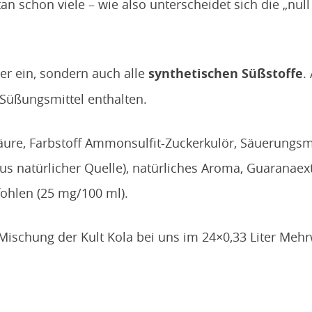
n schon viele – wie also unterscheidet sich die „nu
ker ein, sondern auch alle
synthetischen Süßstoffe
.
 Süßungsmittel enthalten.
äure, Farbstoff Ammonsulfit-Zuckerkulör, Säuerungs
s natürlicher Quelle), natürliches Aroma, Guaranaextr
ohlen (25 mg/100 ml).
i Mischung der Kult Kola bei uns im 24×0,33 Liter Me