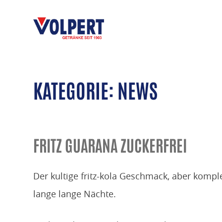
Zum
Inhalt
springen
Getränke Volpert Würzburg Zell
Ihr starker Partner
KATEGORIE:
NEWS
FRITZ GUARANA ZUCKERFREI
Der kultige fritz-kola Geschmack, aber kompl
lange lange Nächte.