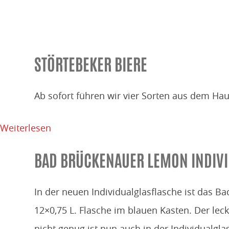
STÖRTEBEKER BIERE
Ab sofort führen wir vier Sorten aus dem Haus
„Störtebeker
Weiterlesen
Biere“
BAD BRÜCKENAUER LEMON INDIV
In der neuen Individualglasflasche ist das B
12×0,75 L. Flasche im blauen Kasten. Der le
nicht genug ist nun auch in der Individualgla