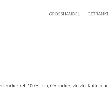
GROSSHANDEL
GETRÄNK
Suchen nach:
ett zuckerfrei: 100% kola, 0% zucker, vielviel Koffei